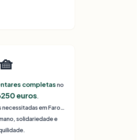
🧺
entares completas
no
6250
euros
.
as necessitadas em Faro…
mano, solidariedade e
quilidade.