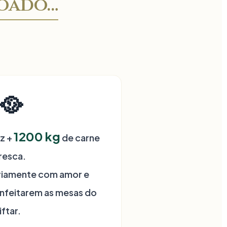
çoado…
🥘
1200
kg
z +
de carne
resca.
riamente com amor e
nfeitarem as mesas do
iftar.