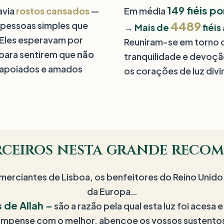
150
fiéis po
avia
rostos cansados
—
Em média
4500
 pessoas simples que
→
Mais de
fiéis
 Eles esperavam por
Reuniram-se em torno d
 para sentirem que
não
tranquilidade e devoç
m apoiados e amados
os corações de luz divi
rceiros nesta grande reco
rciantes de Lisboa, os benfeitores do Reino Unido 
da Europa…
 de Allah –
são a razão pela qual esta luz foi acesa e 
ompense com o melhor, abençoe os vossos sustentos 