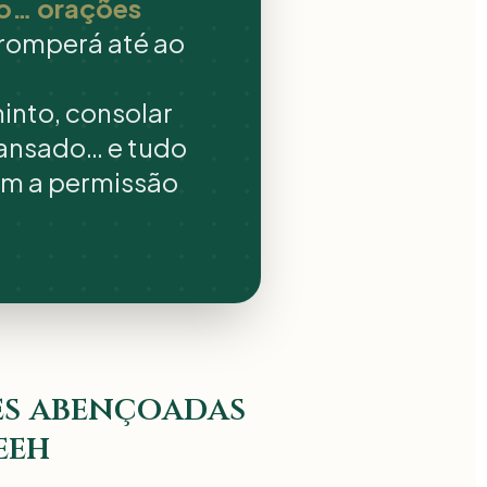
no… orações
rromperá até ao
into, consolar
cansado… e tudo
com a permissão
es abençoadas
eeh