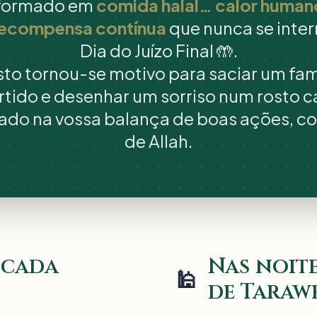
sformado em
comida halal… calor huma
recompensa contínua
que nunca se inte
Dia do Juízo Final 🤲.
to tornou-se motivo para saciar um fam
tido e desenhar um sorriso num rosto 
stado na vossa balança de boas ações, 
de Allah.
 cada
Nas noit
🕌
de Taraw