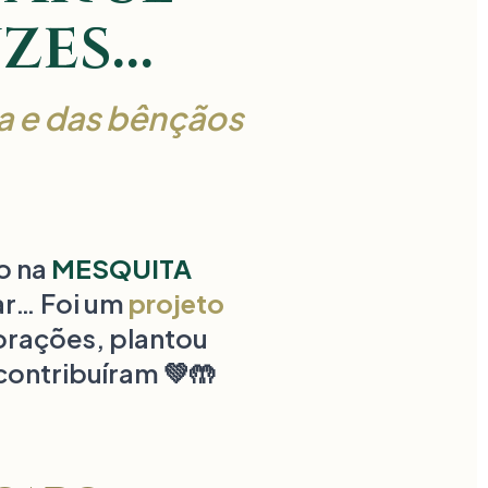
zes…
a e das bênçãos
o na
MESQUITA
ar… Foi um
projeto
orações, plantou
contribuíram 💚🤲