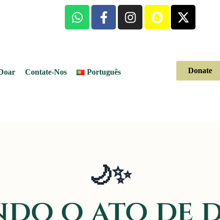
Donate
Doar
Contate-Nos
Português
🌙✨
do o ato de d