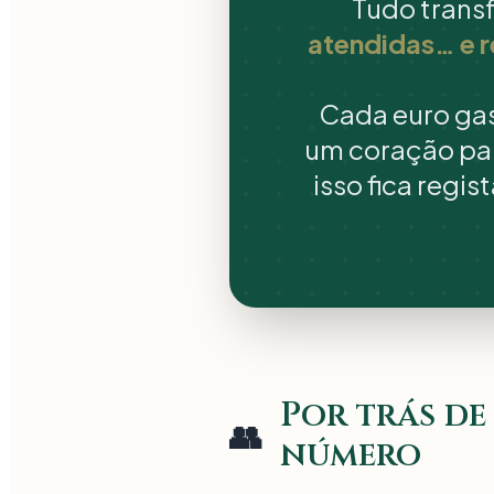
Tudo tran
atendidas… e 
Cada euro gas
um coração par
isso fica regi
Por trás de
👥
número