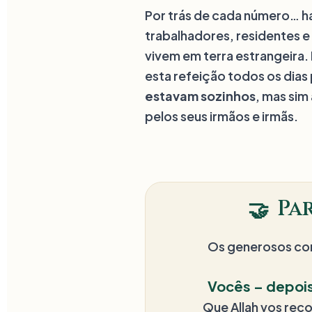
Por trás de cada número… h
trabalhadores, residentes e
vivem em terra estrangeira.
esta refeição todos os dias
estavam sozinhos
, mas si
pelos seus irmãos e irmãs.
Pa
🤝
Os generosos come
Vocês – depois
Que Allah vos rec