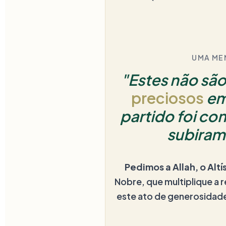
UMA ME
"Estes não sã
preciosos
em
partido foi con
subiram
Pedimos a Allah, o Altí
Nobre, que multiplique a
este ato de generosidade