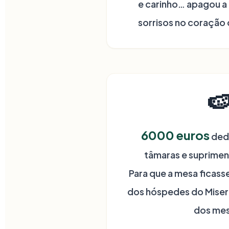
e carinho… apagou a
sorrisos no coração 

6000
euros
dedi
tâmaras e suprimen
Para que a mesa ficass
dos hóspedes do Miser
dos mes