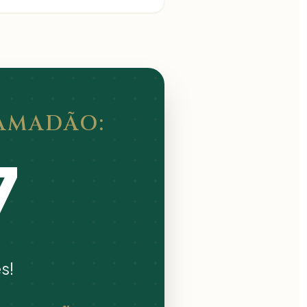
AMADÃO:
0
s!