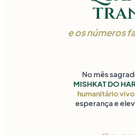
tra
e os números f
No mês sagrado
MISHKAT DO HA
humanitário vivo
esperança e elev