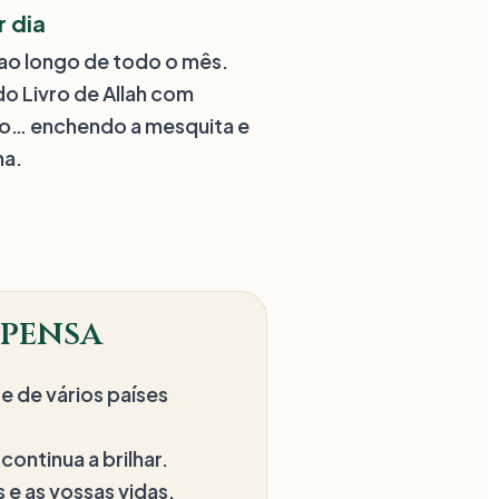
r dia
ao longo de todo o mês.
o Livro de Allah com
ão… enchendo a mesquita e
na.
mpensa
e de vários países
continua a brilhar.
e as vossas vidas.