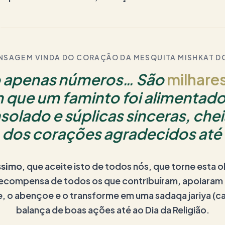
NSAGEM VINDA DO CORAÇÃO DA MESQUITA MISHKAT D
o apenas números… São
milhare
 que um faminto foi alimentad
solado e súplicas sinceras, che
 dos corações agradecidos até 
ssimo
, que aceite isto de todos nós, que torne esta o
 recompensa de todos os que contribuíram, apoiara
, o abençoe e o transforme em uma sadaqa jariya (ca
balança de boas ações até ao Dia da Religião.