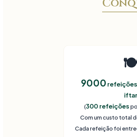
Conqu
🍽
9000
refeiçõe
ifta
300
refeições
(
po
Com um custo total 
Cada refeição foi entr