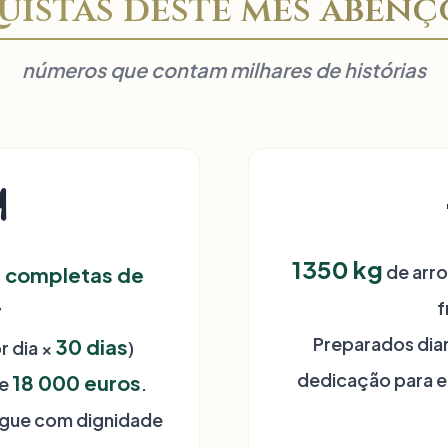
istas deste mês aben
números que contam milhares de histórias
️
1350
kg
de arro
s completas de
f
r
Preparados dia
30
dias
r dia ×
)
dedicação para e
18 000
euros
de
.
egue com dignidade