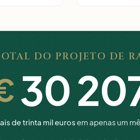
TOTAL DO PROJETO DE R
30 25
€
ais de trinta mil euros
em apenas um mê