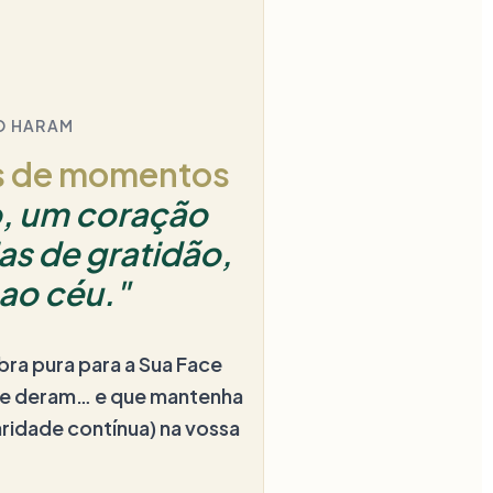
O HARAM
s de momentos
o, um coração
ias de gratidão,
ao céu."
bra pura para a Sua Face
m e deram… e que mantenha
ridade contínua) na vossa