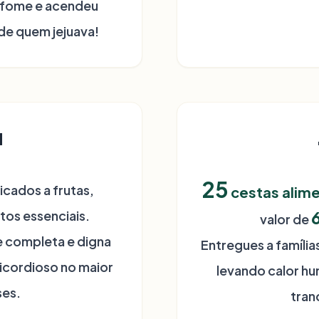
 fome e acendeu
de quem jejuava!

25
cados a frutas,
cestas alim
tos essenciais.
valor de
e completa e digna
Entregues a famíli
icordioso no maior
levando calor hu
es.
tran