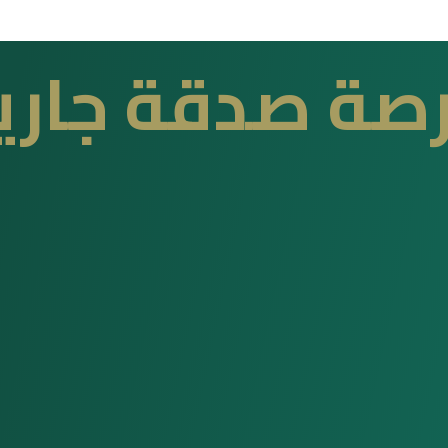
صة صدقة جاري