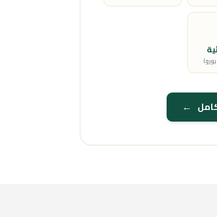
ية
←
لكامل