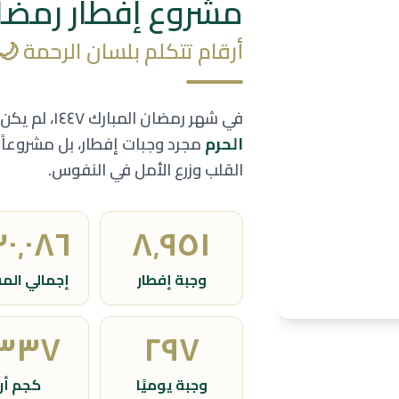
مشروع إفطار رمضا
أرقام تتكلم بلسان الرحمة 
في شهر رمضان المبارك ١٤٤٧، لم يكن ما قدم في
الحرم
مجرد وجبات إفطار، بل مشروعاً إن
القلب وزرع الأمل في النفوس.
٠٬٢٥٠
٩٬٠٠٠
وجبة إفطار
إجمالي الم
٬٣٥٠
٣٠٠
وجبة يوميًا
كجم أرز