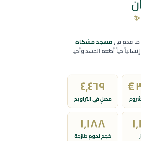
ن
✨
مسجد مشكاة
سانياً حياً أطعم الجسد وأحيا
٤٬٥٠٠
€
٣
شروع
مصلٍ في التراويح
١٬٢٠٠
١
كجم لحوم طازجة