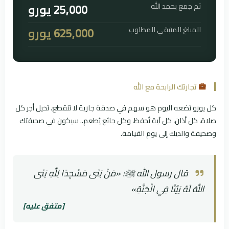
تم جمع بحمد الله
25,000 يورو
المبلغ المتبقي المطلوب
625,000 يورو
تجارتك الرابحة مع الله
كل يورو تضعه اليوم هو سهم في صدقة جارية لا تنقطع. تخيل أجر كل
صلاة، كل أذان، كل آية تُحفظ، وكل جائع يُطعم.. سيكون في صحيفتك
وصحيفة والديك إلى يوم القيامة.
قال رسول الله ﷺ: «مَنْ بَنَى مَسْجِدًا لِلَّهِ بَنَى
اللَّهُ لَهُ بَيْتًا فِي الْجَنَّةِ»
[متفق عليه]