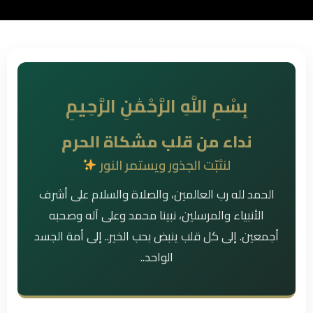
بِسْمِ اللَّهِ الرَّحْمَٰنِ الرَّحِيمِ
نداء من قلب مشكاة الحرم
لنثبّت الجذور ويستمر النور
الحمد لله رب العالمين، والصلاة والسلام على أشرف
الأنبياء والمرسلين، نبينا محمد وعلى آله وصحبه
أجمعين. إلى كل قلب ينبض بحب الخير.. إلى أمة الجسد
الواحد..