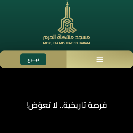
تبـــرع
فرصة تاريخية.. لا تعوّض!