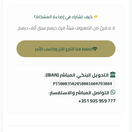
كيف تشارك في إضاءة المشكاة؟
لا تحقرنّ من المعروف شيئاً، فربّ درهم سبق ألف درهم.
اضغط هنا للتبرع الآن واكسب الأجر
التحويل البنكي المباشر (IBAN):
PT50003502050001604793084
التواصل المباشر والاستفسار:
+351 935 959 777