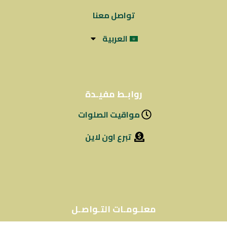
تواصل معنا
العربية
روابـط مفيـدة
مواقيت الصلوات
تبرع اون لاين
معلـومـات التـواصـل