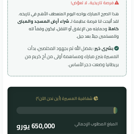
فرصة تاريخية.. لا تعوّض!
هذا الصرح المبارك يواجه اليوم المنعطف الأهم في تاريخه.
لقد أتيحت لنا فرصة عظيمة لـ
شراء أرض المسجد والمبنى
كاملاً
وحمايته من الإغلاق أو التنقل، ليكون وقفاً لله
وللمسلمين جيلاً بعد جيل.
بشرى خير:
بفضل الله ثم بجهود المخلصين، بدأت
المسيرة بتبرع مبارك ومساهمة أولى من أخ كريم من
بريطانيا وضعت حجر الأساس.
شفافية المسيرة (أين نحن الآن؟)
المبلغ المطلوب الإجمالي
650,000 يورو